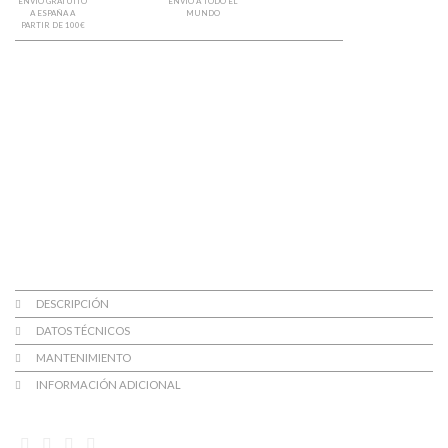
ENVÍO GRATUITO
ENVÍO A TODO EL
A ESPAÑA A
MUNDO
PARTIR DE 100€
DESCRIPCIÓN
DATOS TÉCNICOS
MANTENIMIENTO
INFORMACIÓN ADICIONAL