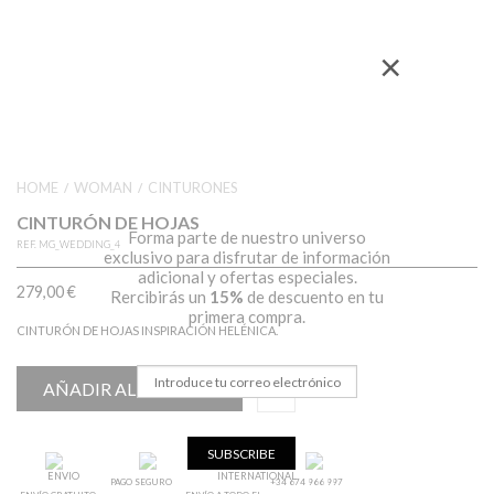
×
HOME
WOMAN
CINTURONES
/
/
CINTURÓN DE HOJAS
Forma parte de nuestro universo
REF.
MG_WEDDING_4
exclusivo para disfrutar de información
adicional y ofertas especiales.
279,00
€
Rercibirás un
15%
de descuento en tu
primera compra.
CINTURÓN DE HOJAS INSPIRACIÓN HELÉNICA.
AÑADIR AL CARRITO
SUBSCRIBE
PAGO SEGURO
+34 674 966 997