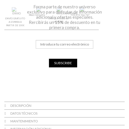
Forma parte de nuestro universo
exclusivo para disfrutar de información
PAGO SEGURO
+34 674 966 997
adicional y ofertas especiales.
ENVÍO GRATUITO
ENVÍO A TODO EL
Rercibirás un
15%
de descuento en tu
A ESPAÑA A
MUNDO
PARTIR DE 100€
primera compra.
SUBSCRIBE
DESCRIPCIÓN
DATOS TÉCNICOS
MANTENIMIENTO
INFORMACIÓN ADICIONAL