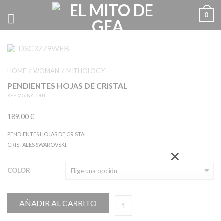
0
HOME
WOMAN
MITHOLOGY
/
/
PENDIENTES HOJAS DE CRISTAL
REF.
MG_NA_1704
189,00
€
PENDIENTES HOJAS DE CRISTAL.
CRISTALES SWAROVSKI.
×
COLOR
AÑADIR AL CARRITO