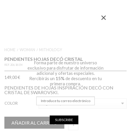
×
HOME
WOMAN
MITHOLOGY
/
/
PENDIENTES HOJAS DECÓ CRISTAL
Forma parte de nuestro universo
REF.
206.18154
exclusivo para disfrutar de información
adicional y ofertas especiales.
149,00
€
Rercibirás un
15%
de descuento en tu
primera compra.
PENDIENTES DE HOJAS INSPIRACIÓN DECÓ CON
CRISTAL DE SWAROVSKI.
COLOR
SUBSCRIBE
AÑADIR AL CARRITO