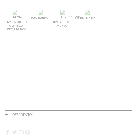
PAGO SEGURO
+34 674 966 997
ENVÍO GRATUITO
ENVÍO A TODO EL
A ESPAÑA A
MUNDO
PARTIR DE 100€
DESCRIPCIÓN