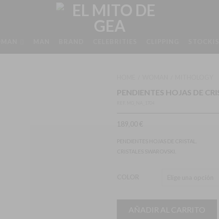
MAN
MAN
BRAND
CELEBRITIES
CLIPPING
STOCKI
HOME
WOMAN
MITHOLOGY
/
/
PENDIENTES HOJAS DE CRI
REF.
MG_NA_1704
189,00
€
PENDIENTES HOJAS DE CRISTAL.
CRISTALES SWAROVSKI.
COLOR
AÑADIR AL CARRITO