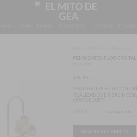
MAN
MAN
BRAND
CELEBRITIES
CLIPPING
STOCKI
HOME
WOMAN
MITHOLOGY
/
/
PENDIENTES FLOR CRISTAL
REF.
206.18105
139,00
€
PENDIENTES FLOR CON CRI
REALIZADOS EN BRONCE 
ORO DE 18KT.
COLOR
AÑADIR AL CARRITO