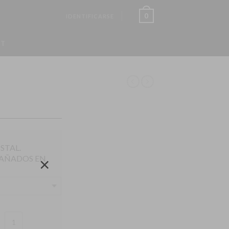
0
IDENTIFICARSE
ST
STAL.
BAÑADOS EN
×