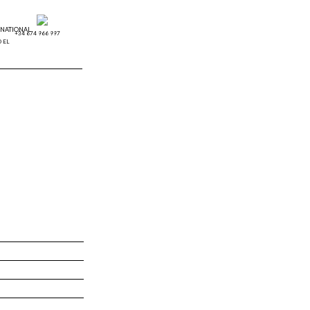
+34 674 966 997
 EL