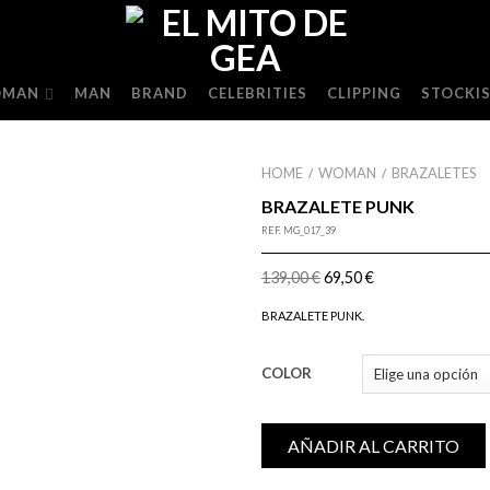
MAN
MAN
BRAND
CELEBRITIES
CLIPPING
STOCKI
HOME
WOMAN
BRAZALETES
/
/
BRAZALETE PUNK
REF.
MG_017_39
139,00
€
69,50
€
BRAZALETE PUNK.
COLOR
AÑADIR AL CARRITO