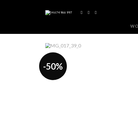
+34 674 966 997
WO
-50%