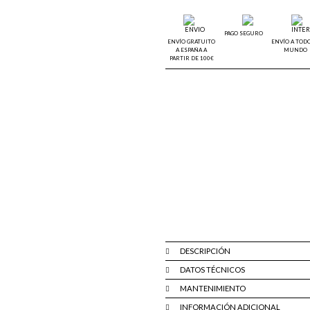
PAGO SEGURO
ENVÍO GRATUITO
ENVÍO A TODO
A ESPAÑA A
MUNDO
PARTIR DE 100€
DESCRIPCIÓN
DATOS TÉCNICOS
MANTENIMIENTO
INFORMACIÓN ADICIONAL